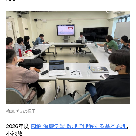
輪読ゼミの様子
2026年度
図解 深層学習 数理で理解する基本原理
,
小池敦